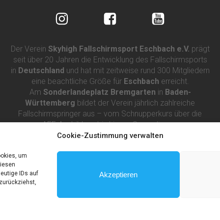
Der Verein
Skyhigh Fallschirmsport Eschbach e.V.
prägt
seit über 20 Jahren die Entwicklung des Fallschirmsports
in
Deutschland
und hat mit zeitweise rund 300 Mitgliedern
eine beachtliche Größe für
Eschbach
erreicht.
Am
Sonderlandeplatz Bremgarten
in
Baden-
Württemberg
bildet der Verein jährlich zahlreiche
Fallschirmspringer aus – vom Schnupperkurs über die
AFF-Ausbildung bis hin zur Sprunglizenz.
Cookie-Zustimmung verwalten
ookies, um
TERSTÜTZ DURCH
diesen
eutige IDs auf
Akzeptieren
zurückziehst,
allschirmsprungzentrum SkyHigh e.V.. Built using WordPress a