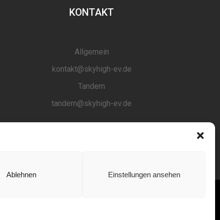
KONTAKT
Allgemein
kontakt@skyhigh-ev.de
Tandem
tandem@skyhigh-ev.de
Ablehnen
Einstellungen ansehen
nd
Colibri
.