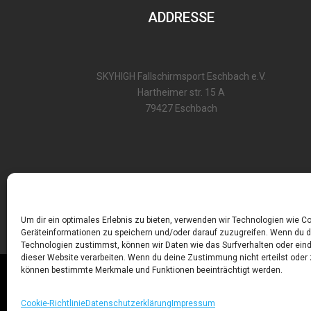
ADDRESSE
SKYHIGH Fallschirmsport Eschbach e.V.
Hartheimer str. 15 A
79427 Eschbach
Um dir ein optimales Erlebnis zu bieten, verwenden wir Technologien wie C
UN
Geräteinformationen zu speichern und/oder darauf zuzugreifen. Wenn du 
Technologien zustimmst, können wir Daten wie das Surfverhalten oder eind
dieser Website verarbeiten. Wenn du deine Zustimmung nicht erteilst oder 
können bestimmte Merkmale und Funktionen beeinträchtigt werden.
© 2026 F
Cookie-Richtlinie
Datenschutzerklärung
Impressum