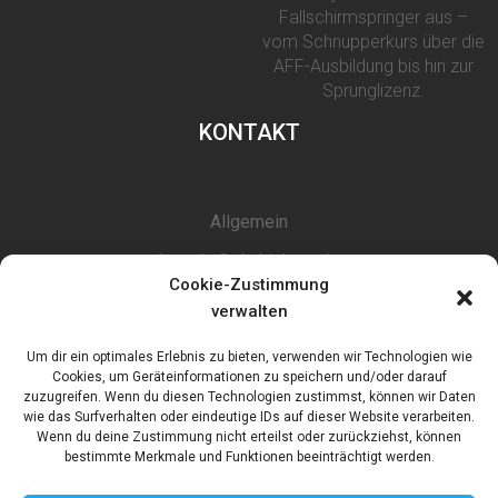
Fallschirmspringer aus –
vom Schnupperkurs über die
AFF-Ausbildung bis hin zur
Sprunglizenz.
KONTAKT
Allgemein
kontakt@skyhigh-ev.de
Cookie-Zustimmung
Tandem
verwalten
tandem@skyhigh-ev.de
Um dir ein optimales Erlebnis zu bieten, verwenden wir Technologien wie
Cookies, um Geräteinformationen zu speichern und/oder darauf
UNTERSTÜTZ DURCH
zuzugreifen. Wenn du diesen Technologien zustimmst, können wir Daten
wie das Surfverhalten oder eindeutige IDs auf dieser Website verarbeiten.
Wenn du deine Zustimmung nicht erteilst oder zurückziehst, können
bestimmte Merkmale und Funktionen beeinträchtigt werden.