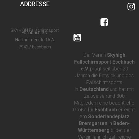
ADDRESSE
SKYHIGH Fallschirmsport
Eschbach e.V.
Hartheimer str. 15 A
79427 Eschbach
Der Verein
Skyhigh
Fallschirmsport Eschbach
e.V.
prägt seit über 20
Jahren die Entwicklung des
Fallschirmsports
in
Deutschland
und hat mit
zeitweise rund 300
Mitgliedern eine beachtliche
Größe für
Eschbach
erreicht.
Am
Sonderlandeplatz
Bremgarten
in
Baden-
Württemberg
bildet der
Verein jährlich zahlreiche